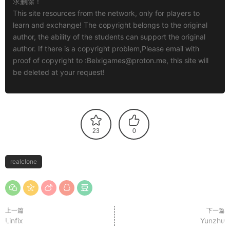
求删除！
This site resources from the network, only for players to
learn and exchange! The copyright belongs to the original
author, the ability of the students can support the original
author. If there is a copyright problem,Please email with
proof of copyright to :
Beixigames@proton.me
, this site will
be deleted at your request!
23
0
realclone
上一篇
下一篇
Linfix
Yunzhu