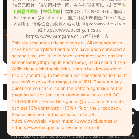
法显示图片，请使用科学上网。有任何问题可以点击页面
右
下侧悬浮图标
【
在线客服
】或加QQ：1739908496，邮箱：
Beixigames@proton.me
。推广可获10%佣金(10%+1%上
不封顶)。请各位会员收藏本站网址 https://www.beixi.vip
或 https://www.beixi.games 或
人物（Looks）
人物（Looks）
https://www.vamgame.cc，欢迎您的加入！
This site resources rely on complete, All dependencies
Monica_2_2_2
Lizhen2025
have been completed and errors have been corrected a
second time, resulting in fewer error messages,physical
2天前
3天前
screenshots(Cropping in Photoshop), Baidu cloud disk +
Ctfile cloud disk double links, search box keywords to
find or according to the menu bar classification to find. If
评论
0
you can't display the image, use a VPN. There are any
questions you can click on the bottom right side of the
请先
登录
page hover icon [online customer service] or add QQ:
1739908496, e-mail:
Beixigames@proton.me
. Promote
can get 10% commission (10% +1% on the uncapped).
Please members of the collection site URL
Copyleft © 2022-2026 beixi.vip - All Rights Freedom！
https://www.beixi.vip or https://www.beixi.games or
创作不易！有能力的同学可以去支持一下原创作者（我们绝对支持），当然
https://www.vamgame.cc, welcome to join!
了，您加入这里我们也绝对欢迎！
It's not easy to create! Go support the original creators if you can (we