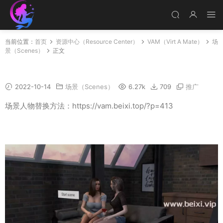
当前位置：
首页
资源中心（Resource Center）
VAM（Virt A Mate）
场
景（Scenes）
正文
Nial场景动画作品专辑
2022-10-14
场景（Scenes）
6.27k
709
推广
场景人物替换方法：https://vam.beixi.top/?p=413