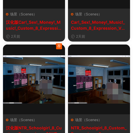
场景（Scenes）
场景（Scenes）
汉化版Car!_Sex!_Money!_M
Car!_Sex!_Money!_Music!_
usic!_Custom_8_Expressio
Custom_8_Expression_V2_
n_V2_1&车！性！钱！音乐！
1
2天前
2天前
自定义表情
荐
场景（Scenes）
场景（Scenes）
汉化版NTR_Schoolgirl_8_Cu
NTR_Schoolgirl_8_Custom_