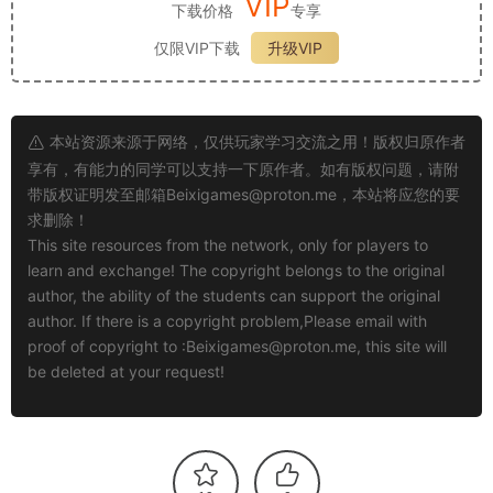
VIP
下载价格
专享
仅限VIP下载
升级VIP
本站资源来源于网络，仅供玩家学习交流之用！版权归原作者
享有，有能力的同学可以支持一下原作者。如有版权问题，请附
带版权证明发至邮箱
Beixigames@proton.me
，本站将应您的要
求删除！
This site resources from the network, only for players to
learn and exchange! The copyright belongs to the original
author, the ability of the students can support the original
author. If there is a copyright problem,Please email with
proof of copyright to :
Beixigames@proton.me
, this site will
be deleted at your request!