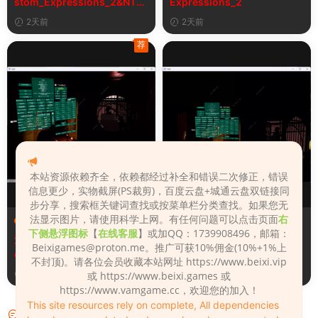
stom_Expressions_2&NTR
Expressions_2
女学生8自定义表情
2天前
2天前
荐
本站资源依赖齐全，依赖都经过补全和错误二次修正，错误
信息更少，实物截屏(PS裁剪)，百度云盘+城通云盘双链接同
步分享，搜索框关键词查找或按菜单栏分类查找。如果您无
法显示图片，请使用科学上网。有任何问题可以点击页面
右
场景（Scenes）
场景（Scenes）
下侧悬浮图标
【
在线客服
】或加QQ：1739908496，邮箱：
汉化版Fall_Of_Dynasty_Silh
Fall_Of_Dynasty_Silhouette
Beixigames@proton.me
。推广可获10%佣金(10%+1%上
ouette_Play_Bug_Fixed_2&
_Play_Bug_Fixed_2
不封顶)。请各位会员收藏本站网址 https://www.beixi.vip
《王朝陨落》剪影玩法修复版
5天前
5天前
或 https://www.beixi.games 或
https://www.vamgame.cc，欢迎您的加入！
This site resources rely on complete, All dependencies
评论
1