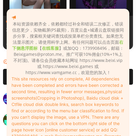
人物（Looks）
人物（Looks）
本站资源依赖齐全，依赖都经过补全和错误二次修正，错误
Zane
Xiaoyu
信息更少，实物截屏(PS裁剪)，百度云盘+城通云盘双链接同
步分享，搜索框关键词查找或按菜单栏分类查找。如果您无
法显示图片，请使用科学上网。有任何问题可以点击页面
右
1天前
3天前
下侧悬浮图标
【
在线客服
】或加QQ：1739908496，邮箱：
Beixigames@proton.me
。推广可获10%佣金(10%+1%上
不封顶)。请各位会员收藏本站网址 https://www.beixi.vip
评论
2
或 https://www.beixi.games 或
https://www.vamgame.cc，欢迎您的加入！
请先
登录
This site resources rely on complete, All dependencies
have been completed and errors have been corrected a
second time, resulting in fewer error messages,physical
1
screenshots(Cropping in Photoshop), Baidu cloud disk +
Ctfile cloud disk double links, search box keywords to
xa222ok
2022-11-01
0
find or according to the menu bar classification to find. If
等一个月婵
you can't display the image, use a VPN. There are any
questions you can click on the bottom right side of the
谷歌看片
2022-12-06
0
page hover icon [online customer service] or add QQ: