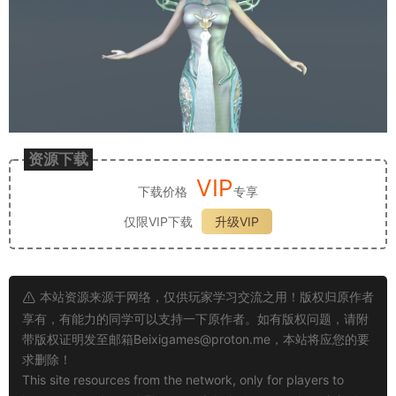
资源下载
VIP
下载价格
专享
仅限VIP下载
升级VIP
本站资源来源于网络，仅供玩家学习交流之用！版权归原作者
享有，有能力的同学可以支持一下原作者。如有版权问题，请附
带版权证明发至邮箱
Beixigames@proton.me
，本站将应您的要
求删除！
This site resources from the network, only for players to