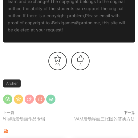
learn and exchange! The copyright belongs to the original
author, the ability of the students can support the original
author. If there is a copyright problem,Please email with
proof of copyright to :
Beixigames@proton.me
, this site will
be deleted at your request!
99
3
Archer
上一篇
下一篇
Nial场景动画作品专辑
VAM启动界面三张图的替换方法
猜你喜欢