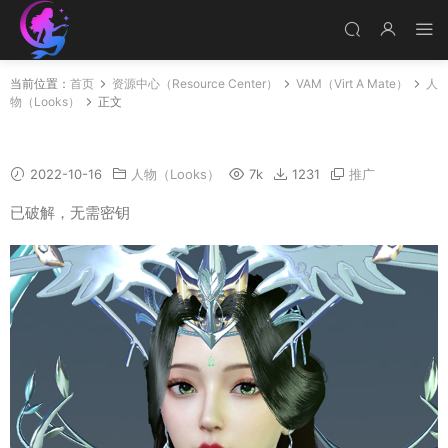
当前位置：
首页
资源中心（Resource Center）
VAM（Virt A Mate）
人
物（Looks）
正文
Liushen
2022-10-16
人物（Looks）
7k
1231
推广
已破解，无需密钥