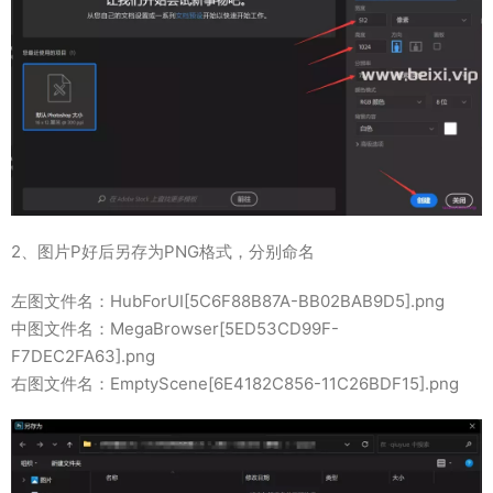
2、图片P好后另存为PNG格式，分别命名
左图文件名：HubForUI[5C6F88B87A-BB02BAB9D5].png
中图文件名：MegaBrowser[5ED53CD99F-
F7DEC2FA63].png
右图文件名：EmptyScene[6E4182C856-11C26BDF15].png