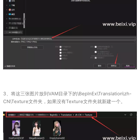
3、将这三张图片放到VAM目录下的\BepInEx\Translation\zh-
CN\Texture文件夹，如果没有Texture文件夹就新建一个。