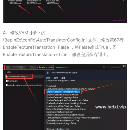
4、修改VAM目录下的
\BepInEx\config\AutoTranslatorConfig.ini 文件，修改第67行
EnableTextureTranslation=False ，将False改成True，即
EnableTextureTranslation=True，修改完后保存退出。