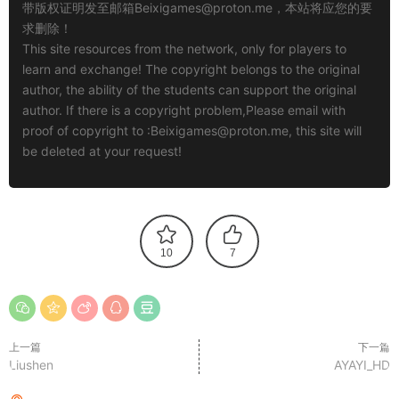
带版权证明发至邮箱
Beixigames@proton.me
，本站将应您的要
求删除！
This site resources from the network, only for players to
learn and exchange! The copyright belongs to the original
author, the ability of the students can support the original
author. If there is a copyright problem,Please email with
proof of copyright to :
Beixigames@proton.me
, this site will
be deleted at your request!
10
7
上一篇
下一篇
Liushen
AYAYI_HD