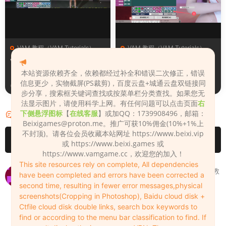
VAM 教程（VAM Tutorials）
VAM 教程（VAM Tutorials）
VAM视频中文教程
VAM场景人物替换方法
本站资源依赖齐全，依赖都经过补全和错误二次修正，错误
信息更少，实物截屏(PS裁剪)，百度云盘+城通云盘双链接同
2022-06-22
2022-06-08
步分享，搜索框关键词查找或按菜单栏分类查找。如果您无
法显示图片，请使用科学上网。有任何问题可以点击页面
右
下侧悬浮图标
【
在线客服
】或加QQ：1739908496，邮箱：
评论
2
Beixigames@proton.me
。推广可获10%佣金(10%+1%上
不封顶)。请各位会员收藏本站网址 https://www.beixi.vip
请先
登录
或 https://www.beixi.games 或
https://www.vamgame.cc，欢迎您的加入！
This site resources rely on complete, All dependencies
请问有没有关于如何更换3个面板背后主背景图片的想法或教
have been completed and errors have been corrected a
程？ Any idea or tutorial on how to replace also the
second time, resulting in fewer error messages,physical
background main picture behind the 3 panels please ?
screenshots(Cropping in Photoshop), Baidu cloud disk +
Ctfile cloud disk double links, search box keywords to
eternalwings757
2024-11-18
0
find or according to the menu bar classification to find. If