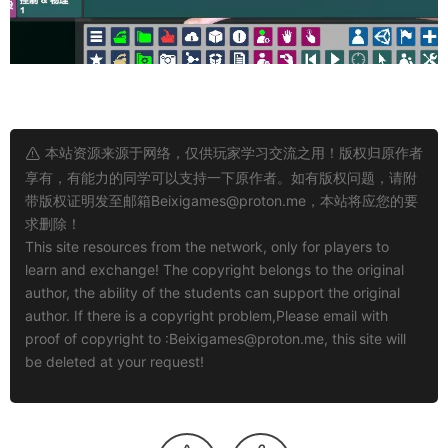
本站资源来源于网络，仅供玩家学习交流之用！版权归原作者
享有，有能力的同学可以支持一下原作者。如有版权问题，请附
带版权证明发至邮箱
Beixigames@proton.me
，本站将应您的要
求删除！
This site resources from the network, only for players to
learn and exchange! The copyright belongs to the original
author, the ability of the students can support the original
author. If there is a copyright problem,Please email with
proof of copyright to :
Beixigames@proton.me
, this site will
be deleted at your request!