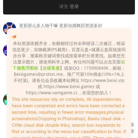
请先
登录
更新那么多人物干嘛 更新动捕舞蹈资源多好
wuyifan
2022-10-07
0
本站资源依赖齐全，依赖都经过补全和错误二次修正，错误
这样只有外观，没有头发，怎么办？
信息更少，实物截屏(PS裁剪)，百度云盘+城通云盘双链接同
步分享，搜索框关键词查找或按菜单栏分类查找。如果您无
lvyu
2023-02-09
0
法显示图片，请使用科学上网。有任何问题可以点击页面
右
下侧悬浮图标
【
在线客服
】或加QQ：1739908496，邮箱：
先保存的外观的资源还是要继续放在
Beixigames@proton.me
。推广可获10%佣金(10%+1%上
addonpackages里，不能删除。
不封顶)。请各位会员收藏本站网址 https://www.beixi.vip
Admin
2023-02-09
1
或 https://www.beixi.games 或
https://www.vamgame.cc，欢迎您的加入！
VAM怎么加载VAR的插件啊大佬
This site resources rely on complete, All dependencies
have been completed and errors have been corrected a
lucrdatrayaj
2023-07-03
0
second time, resulting in fewer error messages,physical
var文件放入addonpackages文件夹，在VAM里点
screenshots(Cropping in Photoshop), Baidu cloud disk +
人物再点插件，选择插件文件，就可以加载了。如果
Ctfile cloud disk double links, search box keywords to
是场景用的插件，就在主菜单场景插件或会话插件里
find or according to the menu bar classification to find. If
进行加载，方法一样的。
you can't display the image, use a VPN. There are any