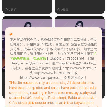
2周前
2周前
本站资源依赖齐全，依赖都经过补全和错误二次修正，错误
信息更少，实物截屏(PS裁剪)，百度云盘+城通云盘双链接同
步分享，搜索框关键词查找或按菜单栏分类查找。如果您无
法显示图片，请使用科学上网。有任何问题可以点击页面
右
下侧悬浮图标
【
在线客服
】或加QQ：1739908496，邮箱：
Beixigames@proton.me
。推广可获10%佣金(10%+1%上
不封顶)。请各位会员收藏本站网址 https://www.beixi.vip
或 https://www.beixi.games 或
服装（Clothing）
服装（Clothing）
https://www.vamgame.cc，欢迎您的加入！
This site resources rely on complete, All dependencies
Leopard_print_office_suit
Lacquer_leather_two_tone_
have been completed and errors have been corrected a
tight_mini_skirt
second time, resulting in fewer error messages,physical
2周前
2周前
screenshots(Cropping in Photoshop), Baidu cloud disk +
Ctfile cloud disk double links, search box keywords to