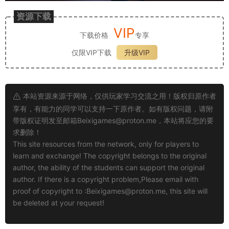
资源下载
VIP
下载价格
专享
仅限VIP下载
升级VIP
本站资源来源于网络，仅供玩家学习交流之用！版权归原作者
享有，有能力的同学可以支持一下原作者。如有版权问题，请附
带版权证明发至邮箱
Beixigames@proton.me
，本站将应您的要
求删除！
This site resources from the network, only for players to
learn and exchange! The copyright belongs to the original
author, the ability of the students can support the original
author. If there is a copyright problem,Please email with
proof of copyright to :
Beixigames@proton.me
, this site will
be deleted at your request!