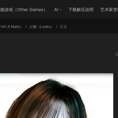
她游戏（Other Games）
AI
下载解压说明
艺术家资
irt A Mate）
人物（Looks）
正文