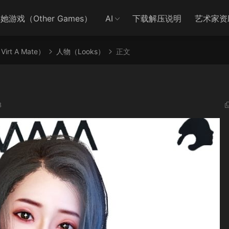
她游戏（Other Games）
AI
下载解压说明
艺术家资
irt A Mate）
人物（Looks）
正文
8