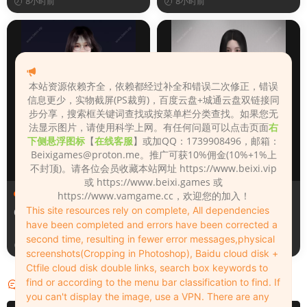
8小时前
8小时前
本站资源依赖齐全，依赖都经过补全和错误二次修正，错误
信息更少，实物截屏(PS裁剪)，百度云盘+城通云盘双链接同
步分享，搜索框关键词查找或按菜单栏分类查找。如果您无
法显示图片，请使用科学上网。有任何问题可以点击页面
右
下侧悬浮图标
【
在线客服
】或加QQ：1739908496，邮箱：
Beixigames@proton.me
。推广可获10%佣金(10%+1%上
不封顶)。请各位会员收藏本站网址 https://www.beixi.vip
或 https://www.beixi.games 或
人物（Looks）
人物（Looks）
https://www.vamgame.cc，欢迎您的加入！
This site resources rely on complete, All dependencies
008
1780918225
have been completed and errors have been corrected a
second time, resulting in fewer error messages,physical
9小时前
9小时前
screenshots(Cropping in Photoshop), Baidu cloud disk +
Ctfile cloud disk double links, search box keywords to
find or according to the menu bar classification to find. If
评论
0
you can't display the image, use a VPN. There are any