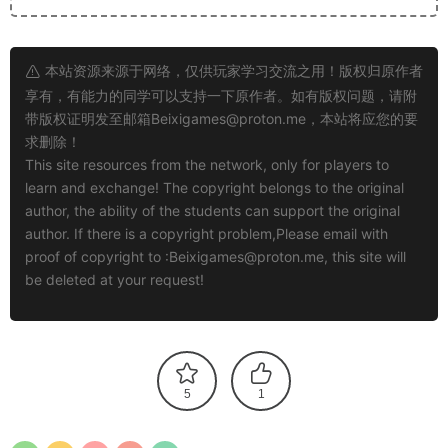
本站资源来源于网络，仅供玩家学习交流之用！版权归原作者
享有，有能力的同学可以支持一下原作者。如有版权问题，请附
带版权证明发至邮箱
Beixigames@proton.me
，本站将应您的要
求删除！
This site resources from the network, only for players to
learn and exchange! The copyright belongs to the original
author, the ability of the students can support the original
author. If there is a copyright problem,Please email with
proof of copyright to :
Beixigames@proton.me
, this site will
be deleted at your request!
5
1