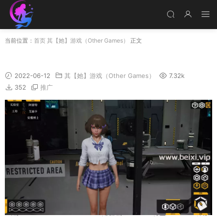
当前位置：
首页
其【她】游戏（Other Games）
正文
FallenDoll 0.4.9 PC版
2022-06-12
其【她】游戏（Other Games）
7.32k
352
推广