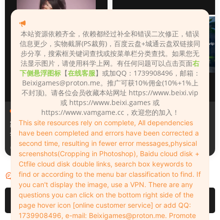
本站资源依赖齐全，依赖都经过补全和错误二次修正，错误
信息更少，实物截屏(PS裁剪)，百度云盘+城通云盘双链接同
步分享，搜索框关键词查找或按菜单栏分类查找。如果您无
法显示图片，请使用科学上网。有任何问题可以点击页面
右
下侧悬浮图标
【
在线客服
】或加QQ：1739908496，邮箱：
Beixigames@proton.me
。推广可获10%佣金(10%+1%上
不封顶)。请各位会员收藏本站网址 https://www.beixi.vip
或 https://www.beixi.games 或
其【她】游戏（Other Games）
HS2/AI 本体
·
其【她】游戏
https://www.vamgame.cc，欢迎您的加入！
（Other Games）
This site resources rely on complete, All dependencies
家族崩坏-Playhome 19.0豪
AI少女-璇玑公主 作弊完美整
have been completed and errors have been corrected a
华至尊整合版
合完整版 [目前最全MOD]
second time, resulting in fewer error messages,physical
2022-06-13
2022-06-12
screenshots(Cropping in Photoshop), Baidu cloud disk +
Ctfile cloud disk double links, search box keywords to
find or according to the menu bar classification to find. If
评论
0
you can't display the image, use a VPN. There are any
questions you can click on the bottom right side of the
请先
登录
page hover icon [online customer service] or add QQ:
1739908496, e-mail:
Beixigames@proton.me
. Promote