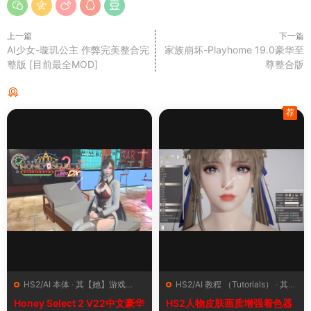
上一篇
下一篇
AI少女-璇玑公主 作弊完美整合完
家族崩坏-Playhome 19.0豪华至
整版 [目前最全MOD]
尊整合版
猜你喜欢
荐
HS2/AI 本体
·
其【她】游戏
HS2/AI 教程 （Tutorials）
·
其
（Other Games）
·
资源中心
【她】游戏（Other Games）
·
Honey Select 2 V22中文豪华
HS2人物皮肤画质增强着色器
（Resource Center）
插件（Plugins）