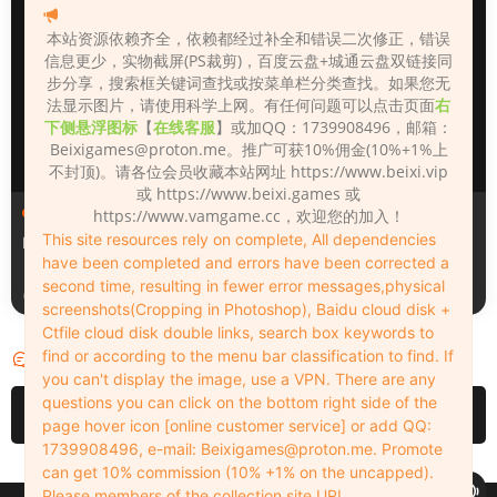
本站资源依赖齐全，依赖都经过补全和错误二次修正，错误
信息更少，实物截屏(PS裁剪)，百度云盘+城通云盘双链接同
步分享，搜索框关键词查找或按菜单栏分类查找。如果您无
法显示图片，请使用科学上网。有任何问题可以点击页面
右
下侧悬浮图标
【
在线客服
】或加QQ：1739908496，邮箱：
Beixigames@proton.me
。推广可获10%佣金(10%+1%上
不封顶)。请各位会员收藏本站网址 https://www.beixi.vip
或 https://www.beixi.games 或
人物（Looks）
人物（Looks）
https://www.vamgame.cc，欢迎您的加入！
This site resources rely on complete, All dependencies
Monica_2_2_2
Lizhen2025
have been completed and errors have been corrected a
second time, resulting in fewer error messages,physical
2天前
2天前
screenshots(Cropping in Photoshop), Baidu cloud disk +
Ctfile cloud disk double links, search box keywords to
find or according to the menu bar classification to find. If
评论
0
you can't display the image, use a VPN. There are any
questions you can click on the bottom right side of the
请先
登录
page hover icon [online customer service] or add QQ:
1739908496, e-mail:
Beixigames@proton.me
. Promote
can get 10% commission (10% +1% on the uncapped).
Please members of the collection site URL