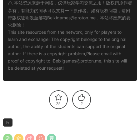
本站资源来源于网络，仅供玩家学习交流之用！版权归原作者
享有，有能力的同学可以支持一下原作者。如有版权问题，请附
带版权证明发至邮箱
Beixigames@proton.me
，本站将应您的要
求删除！
This site resources from the network, only for players to
learn and exchange! The copyright belongs to the original
author, the ability of the students can support the original
author. If there is a copyright problem,Please email with
proof of copyright to :
Beixigames@proton.me
, this site will
be deleted at your request!
25
2
lv