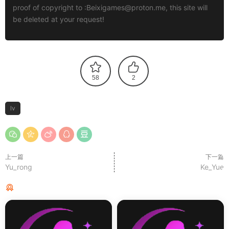
proof of copyright to :
Beixigames@proton.me
, this site will
be deleted at your request!
58
2
lv
上一篇
下一篇
Yu_rong
Ke_Yue
猜你喜欢