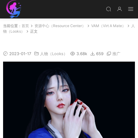
当前位置：
首页
资源中心（Resource Center）
VAM（Virt A Mate）
人
物（Looks）
正文
Yu_ting_1
2023-01-17
人物（Looks）
3.68k
659
推广