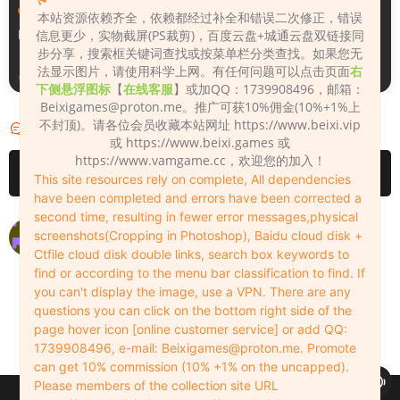
人物（Looks）
人物（Looks）
本站资源依赖齐全，依赖都经过补全和错误二次修正，错误
Monica_2_2_2
信息更少，实物截屏(PS裁剪)，百度云盘+城通云盘双链接同
Lizhen2025
步分享，搜索框关键词查找或按菜单栏分类查找。如果您无
法显示图片，请使用科学上网。有任何问题可以点击页面
右
18小时前
1天前
下侧悬浮图标
【
在线客服
】或加QQ：1739908496，邮箱：
Beixigames@proton.me
。推广可获10%佣金(10%+1%上
不封顶)。请各位会员收藏本站网址 https://www.beixi.vip
评论
2
或 https://www.beixi.games 或
https://www.vamgame.cc，欢迎您的加入！
请先
登录
This site resources rely on complete, All dependencies
have been completed and errors have been corrected a
second time, resulting in fewer error messages,physical
失效了 能不能补个链
screenshots(Cropping in Photoshop), Baidu cloud disk +
Ctfile cloud disk double links, search box keywords to
zxl1994119
2023-02-07
0
find or according to the menu bar classification to find. If
已恢复
you can't display the image, use a VPN. There are any
questions you can click on the bottom right side of the
Admin
2023-02-08
0
page hover icon [online customer service] or add QQ:
1739908496, e-mail:
Beixigames@proton.me
. Promote
can get 10% commission (10% +1% on the uncapped).
Please members of the collection site URL