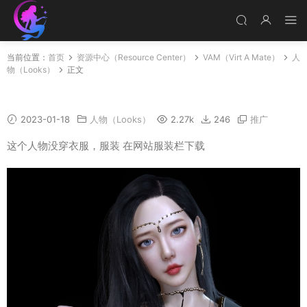
当前位置：
首页
资源中心（Resource Center）
VAM（Virt A Mate）
人
物（Looks）
正文
Ke_Yue
2023-01-18
人物（Looks）
2.27k
246
推广
这个人物没穿衣服，服装 在网站服装栏下载