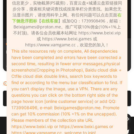
信息更少，实物截屏(PS裁剪)，百度云盘+城通云盘双链接同
步分享，搜索框关键词查找或按菜单栏分类查找。如果您无
法显示图片，请使用科学上网。有任何问题可以点击页面
右
下侧悬浮图标
【
在线客服
】或加QQ：1739908496，邮箱：
Beixigames@proton.me
。推广可获10%佣金(10%+1%上
不封顶)。请各位会员收藏本站网址 https://www.beixi.vip
或 https://www.beixi.games 或
人物（Looks）
人物（Looks）
https://www.vamgame.cc，欢迎您的加入！
This site resources rely on complete, All dependencies
Monica_2_2_2
Lizhen2025
have been completed and errors have been corrected a
second time, resulting in fewer error messages,physical
2天前
3天前
screenshots(Cropping in Photoshop), Baidu cloud disk +
Ctfile cloud disk double links, search box keywords to
find or according to the menu bar classification to find. If
评论
0
you can't display the image, use a VPN. There are any
questions you can click on the bottom right side of the
请先
登录
page hover icon [online customer service] or add QQ:
1739908496, e-mail:
Beixigames@proton.me
. Promote
can get 10% commission (10% +1% on the uncapped).
Please members of the collection site URL
Copyleft © 2022-2026 beixi.vip - All Rights Freedom！
https://www.beixi.vip or https://www.beixi.games or
创作不易！有能力的同学可以去支持一下原创作者（我们绝对支持），当然
https://www.vamgame.cc, welcome to join!