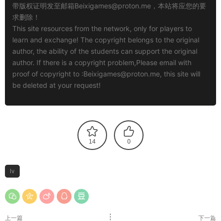
带版权证明发至邮箱
Beixigames@proton.me
，本站将应您的要
求删除！
This site resources from the network, only for players to
learn and exchange! The copyright belongs to the original
author, the ability of the students can support the original
author. If there is a copyright problem,Please email with
proof of copyright to :
Beixigames@proton.me
, this site will
be deleted at your request!
14
0
lv
上一篇
下一篇