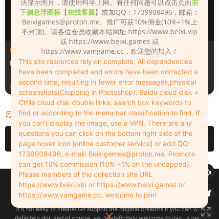
法显示图片，请使用科学上网。有任何问题可以点击页面
右
下侧悬浮图标
【
在线客服
】或加QQ：1739908496，邮箱：
Beixigames@proton.me
。推广可获10%佣金(10%+1%上
不封顶)。请各位会员收藏本站网址 https://www.beixi.vip
或 https://www.beixi.games 或
人物（Looks）
人物（Looks）
https://www.vamgame.cc，欢迎您的加入！
This site resources rely on complete, All dependencies
Monica_2_2_2
Lizhen2025
have been completed and errors have been corrected a
second time, resulting in fewer error messages,physical
1天前
2天前
screenshots(Cropping in Photoshop), Baidu cloud disk +
Ctfile cloud disk double links, search box keywords to
find or according to the menu bar classification to find. If
评论
0
you can't display the image, use a VPN. There are any
questions you can click on the bottom right side of the
请先
登录
page hover icon [online customer service] or add QQ:
1739908496, e-mail:
Beixigames@proton.me
. Promote
can get 10% commission (10% +1% on the uncapped).
Please members of the collection site URL
Copyleft © 2022-2026 beixi.vip - All Rights Freedom！
https://www.beixi.vip or https://www.beixi.games or
创作不易！有能力的同学可以去支持一下原创作者（我们绝对支持），当然
https://www.vamgame.cc, welcome to join!
了，您加入这里我们也绝对欢迎！
It's not easy to create! Go support the original creators if you can (we
definitely do), and of course, you're definitely welcome to join us here!