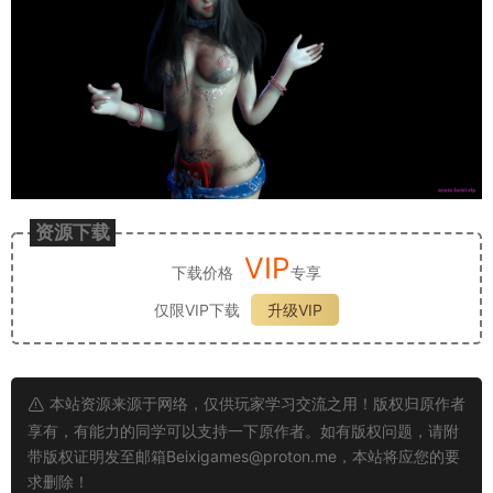
资源下载
VIP
下载价格
专享
仅限VIP下载
升级VIP
本站资源来源于网络，仅供玩家学习交流之用！版权归原作者
享有，有能力的同学可以支持一下原作者。如有版权问题，请附
带版权证明发至邮箱
Beixigames@proton.me
，本站将应您的要
求删除！