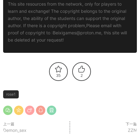
This site resources from the network, only for players to
learn and exchange! The copyright belongs to the original
author, the ability of the students can support the original
author. If there is a copyright problem,Please email with
proof of copyright to :
Beixigames@proton.me
, this site will
be deleted at your request!
35
2
rose1
上一篇
下一篇
Demon_sex
ZZN