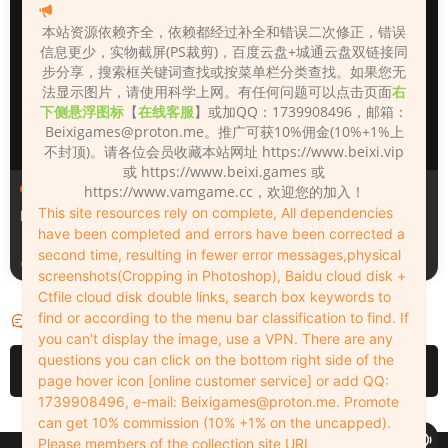
本站资源依赖齐全，依赖都经过补全和错误二次修正，错误
信息更少，实物截屏(PS裁剪)，百度云盘+城通云盘双链接同
步分享，搜索框关键词查找或按菜单栏分类查找。如果您无
法显示图片，请使用科学上网。有任何问题可以点击页面
右
下侧悬浮图标
【
在线客服
】或加QQ：1739908496，邮箱：
Beixigames@proton.me
。推广可获10%佣金(10%+1%上
不封顶)。请各位会员收藏本站网址 https://www.beixi.vip
或 https://www.beixi.games 或
人物（Looks）
人物（Looks）
https://www.vamgame.cc，欢迎您的加入！
This site resources rely on complete, All dependencies
Monica_2_2_2
Lizhen2025
have been completed and errors have been corrected a
second time, resulting in fewer error messages,physical
1天前
2天前
screenshots(Cropping in Photoshop), Baidu cloud disk +
Ctfile cloud disk double links, search box keywords to
find or according to the menu bar classification to find. If
评论
0
you can't display the image, use a VPN. There are any
questions you can click on the bottom right side of the
请先
登录
page hover icon [online customer service] or add QQ:
1739908496, e-mail:
Beixigames@proton.me
. Promote
can get 10% commission (10% +1% on the uncapped).
Please members of the collection site URL