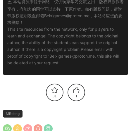
本站资源来源于网络，仅供玩家学习交流之用！版权归原作者
享有，有能力的同学可以支持一下原作者。如有版权问题，请附
带版权证明发至邮箱
Beixigames@proton.me
，本站将应您的要
求删除！
This site resources from the network, only for players to
learn and exchange! The copyright belongs to the original
author, the ability of the students can support the original
author. If there is a copyright problem,Please email with
proof of copyright to :
Beixigames@proton.me
, this site will
be deleted at your request!
31
1
MRdong