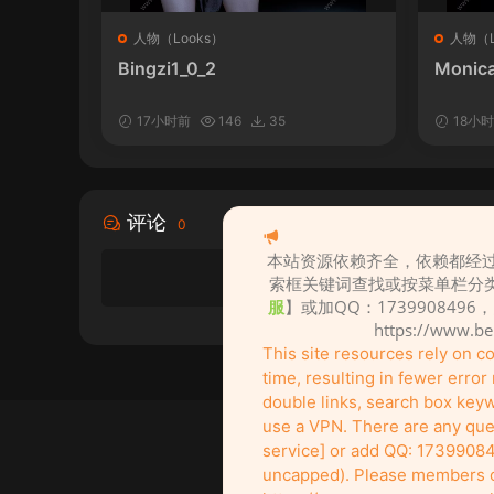
人物（Looks）
人物（L
Bingzi1_0_2
Monica
17小时前
146
35
18小
评论
0
本站资源依赖齐全，依赖都经过
索框关键词查找或按菜单栏分
服
】或加QQ：1739908496
https://www.b
This site resources rely on 
time, resulting in fewer erro
double links, search box keywo
use a VPN. There are any ques
service] or add QQ: 17399084
uncapped). Please members of 
创作不易！
It's not easy to create! Go su