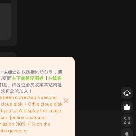
盘+城通云盘双链接同步分享，搜
击页面
右下侧悬浮图标
【
在线客
不封顶)。请各位会员收藏本站网址
ame.cc，欢迎您的加入！
ve been corrected a second
loud disk + Ctfile cloud disk
f you can't display the image,
 icon [online customer
ission (10% +1% on the
eixi.games or
也绝对欢迎！
nitely welcome to join us here!