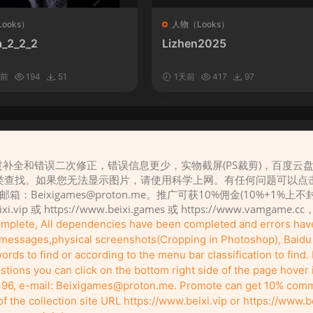
ooks）
人物（Looks）
_2_2_2
Lizhen2025
时前
194
51
1天前
417
97
补全和错误二次修正，错误信息更少，实物截屏(PS裁剪)，百度云
请先
登录
类查找。如果您无法显示图片，请使用科学上网。有任何问题可以点
，邮箱：
Beixigames@proton.me
。推广可获10%佣金(10%+1%上
eixi.vip 或 https://www.beixi.games 或 https://www.vamg
complete, All dependencies have been completed and errors ha
r messages,physical screenshots(Cropping in Photoshop), Baidu c
rds to find or according to the menu bar classification to find. I
tions you can click on the bottom right side of the page hover
96, e-mail:
Beixigames@proton.me
. Promote can get 10% comm
Copyleft © 2022-2026 beixi.vip - All Rights Freedom！
the collection site URL https://www.beixi.vip or https://www.b
有能力的同学可以去支持一下原创作者（我们绝对支持），当然了，您加入这里我们
pport the original creators if you can (we definitely do), and of course, you're defi