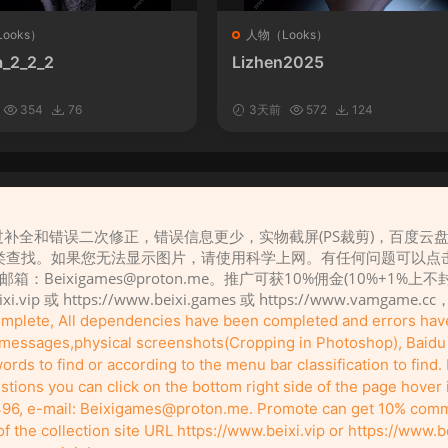
ooks）
人物（Looks）
_2_2_2
Lizhen2025
354
76
3天前
572
124
补全和错误二次修正，错误信息更少，实物截屏(PS裁剪)，百度云
请先
登录
类查找。如果您无法显示图片，请使用科学上网。有任何问题可以点
，邮箱：
Beixigames@proton.me
。推广可获10%佣金(10%+1%上
eixi.vip 或 https://www.beixi.games 或 https://www.vamg
complete, All dependencies have been completed and errors ha
r messages,physical screenshots(Cropping in Photoshop), Baidu c
rds to find or according to the menu bar classification to find. I
tions you can click on the bottom right side of the page hover
96, e-mail:
Beixigames@proton.me
. Promote can get 10% comm
Copyleft © 2022-2026 beixi.vip - All Rights Freedom！
the collection site URL https://www.beixi.vip or https://www.b
有能力的同学可以去支持一下原创作者（我们绝对支持），当然了，您加入这里我们
pport the original creators if you can (we definitely do), and of course, you're defi