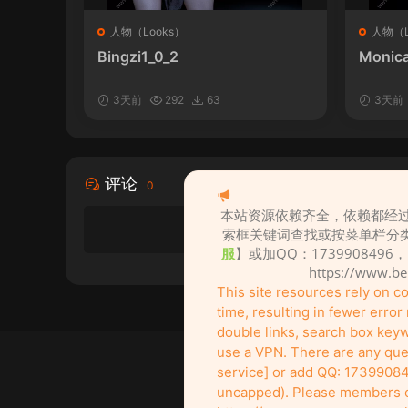
人物（Looks）
人物（L
Bingzi1_0_2
Monica
3天前
292
63
3天前
评论
0
本站资源依赖齐全，依赖都经过
索框关键词查找或按菜单栏分
服
】或加QQ：1739908496
https://www.b
This site resources rely on 
time, resulting in fewer erro
double links, search box keywo
use a VPN. There are any ques
service] or add QQ: 17399084
uncapped). Please members of 
创作不易！
It's not easy to create! Go su