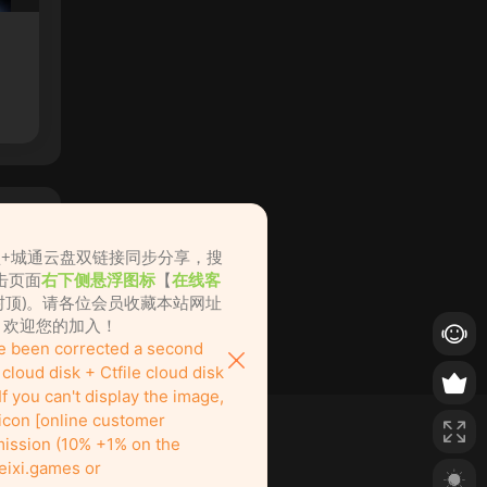
盘+城通云盘双链接同步分享，搜
击页面
右下侧悬浮图标
【
在线客
不封顶)。请各位会员收藏本站网址
ame.cc，欢迎您的加入！
ve been corrected a second
loud disk + Ctfile cloud disk
f you can't display the image,
 icon [online customer
ission (10% +1% on the
eixi.games or
也绝对欢迎！
nitely welcome to join us here!