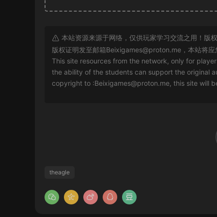
本站资源来源于网络，仅供玩家学习交流之用！版权
版权证明发至邮箱
Beixigames@proton.me
，本站将应
This site resources from the network, only for playe
the ability of the students can support the original a
copyright to :
Beixigames@proton.me
, this site will
theagle