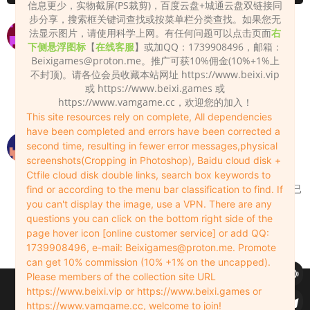
信息更少，实物截屏(PS裁剪)，百度云盘+城通云盘双链接同
步分享，搜索框关键词查找或按菜单栏分类查找。如果您无
呼叫站长，这里的下载链接里的提取码不对！
法显示图片，请使用科学上网。有任何问题可以点击页面
右
下侧悬浮图标
【
在线客服
】或加QQ：1739908496，邮箱：
zdsabc
2024-05-03
0
Beixigames@proton.me
。推广可获10%佣金(10%+1%上
不封顶)。请各位会员收藏本站网址 https://www.beixi.vip
是对的，打开百度网盘链接的时候最好是把梯子关
或 https://www.beixi.games 或
了，挂梯子打不开百度网盘。
https://www.vamgame.cc，欢迎您的加入！
Admin
2024-05-04
0
This site resources rely on complete, All dependencies
have been completed and errors have been corrected a
没有提取码啊
second time, resulting in fewer error messages,physical
screenshots(Cropping in Photoshop), Baidu cloud disk +
TestAccount
2024-11-30
0
Ctfile cloud disk double links, search box keywords to
这个链接是以前那种无需提取码下载的格式，现在已
find or according to the menu bar classification to find. If
经改过来了，按提取码下载。
you can't display the image, use a VPN. There are any
questions you can click on the bottom right side of the
Admin
2024-11-30
0
page hover icon [online customer service] or add QQ:
1739908496, e-mail:
Beixigames@proton.me
. Promote
can get 10% commission (10% +1% on the uncapped).
Please members of the collection site URL
Copyleft © 2022-2026 beixi.vip - All Rights Freedom！
https://www.beixi.vip or https://www.beixi.games or
创作不易！有能力的同学可以去支持一下原创作者（我们绝对支持），当然
https://www.vamgame.cc, welcome to join!