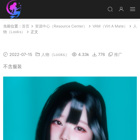
当前位置：
首页
资源中心（Resource Center）
VAM（Virt A Mate）
人
物（Looks）
正文
Jiwon.1.7
2022-07-15
人物（Looks）
4.33k
776
推广
不含服装