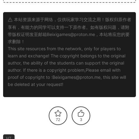
本站资源来源于网络，仅供玩家学习交流之用！版权归原作者
享有，有能力的同学可以支持一下原作者。如有版权问题，请附
带版权证明发至邮箱
Beixigames@proton.me
，本站将应您的要
求删除！
This site resources from the network, only for players to
learn and exchange! The copyright belongs to the original
author, the ability of the students can support the original
author. If there is a copyright problem,Please email with
proof of copyright to :
Beixigames@proton.me
, this site will
be deleted at your request!
72
3
HT