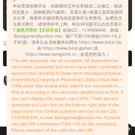
人物（Looks）
人物（Looks）
本站资源依赖齐全，依赖都经过补全和错误二次修正，错误
Monica_2_2_2
信息更少，实物截屏(PS裁剪)，百度云盘+城通云盘双链接同
Lizhen2025
步分享，搜索框关键词查找或按菜单栏分类查找。如果您无
法显示图片，请使用科学上网。有任何问题可以点击页面
右
3天前
4天前
下侧悬浮图标
【
在线客服
】或加QQ：1739908496，邮箱：
Beixigames@proton.me
。推广可获10%佣金(10%+1%上
不封顶)。请各位会员收藏本站网址 https://www.beixi.vip
评论
2
或 https://www.beixi.games 或
https://www.vamgame.cc，欢迎您的加入！
请先
登录
This site resources rely on complete, All dependencies
have been completed and errors have been corrected a
second time, resulting in fewer error messages,physical
链接挂了
screenshots(Cropping in Photoshop), Baidu cloud disk +
Ctfile cloud disk double links, search box keywords to
hajiasha
2023-02-08
0
find or according to the menu bar classification to find. If
已经补好了
you can't display the image, use a VPN. There are any
questions you can click on the bottom right side of the
Admin
2023-02-09
0
page hover icon [online customer service] or add QQ:
1739908496, e-mail:
Beixigames@proton.me
. Promote
can get 10% commission (10% +1% on the uncapped).
Please members of the collection site URL